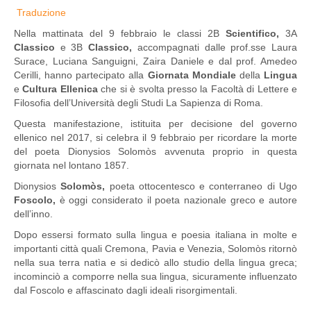
Traduzione
Nella mattinata del 9 febbraio le classi 2B
Scientifico,
3A
Classico
e 3B
Classico,
accompagnati dalle prof.sse Laura
Surace, Luciana Sanguigni, Zaira Daniele e dal prof. Amedeo
Cerilli, hanno partecipato alla
Giornata Mondiale
della
Lingua
e
Cultura Ellenica
che si è svolta presso la Facoltà di Lettere e
Filosofia dell’Università degli Studi La Sapienza di Roma.
Questa manifestazione, istituita per decisione del governo
ellenico nel 2017, si celebra il 9 febbraio per ricordare la morte
del poeta Dionysios Solomòs avvenuta proprio in questa
giornata nel lontano 1857.
Dionysios
Solomòs,
poeta ottocentesco e conterraneo di Ugo
Foscolo,
è oggi considerato il poeta nazionale greco e autore
dell’inno.
Dopo essersi formato sulla lingua e poesia italiana in molte e
importanti città quali Cremona, Pavia e Venezia, Solomòs ritornò
nella sua terra natìa e si dedicò allo studio della lingua greca;
incominciò a comporre nella sua lingua, sicuramente influenzato
dal Foscolo e affascinato dagli ideali risorgimentali.