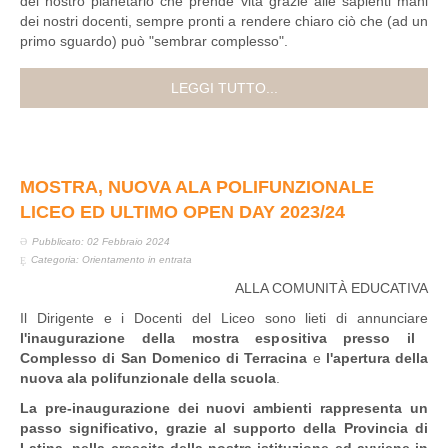
del nostro planetario che prende vita grazie alle sapienti mani
dei nostri docenti, sempre pronti a rendere chiaro ciò che (ad un
primo sguardo) può "sembrar complesso".
LEGGI TUTTO...
MOSTRA, NUOVA ALA POLIFUNZIONALE
LICEO ED ULTIMO OPEN DAY 2023/24
Pubblicato: 02 Febbraio 2024
Categoria:
Orientamento in entrata
ALLA COMUNITÀ EDUCATIVA
Il Dirigente e i Docenti del Liceo sono lieti di annunciare
l'inaugurazione della mostra espositiva presso il
Complesso di San Domenico di Terracina
e
l'apertura
della
nuova ala polifunzionale della scuola
.
La pre-inaugurazione dei nuovi ambienti rappresenta un
passo significativo, grazie al supporto della Provincia di
Latina, nella crescita della nostra istituzione ed avviene in