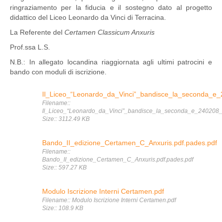
ringraziamento per la fiducia e il sostegno dato al progetto
didattico del Liceo Leonardo da Vinci di Terracina.
La Referente del
Certamen Classicum Anxuris
Prof.ssa L.S.
N.B.: In allegato locandina riaggiornata agli ultimi patrocini e
bando con moduli di iscrizione.
Il_Liceo_“Leonardo_da_Vinci”_bandisce_la_seconda_e
Filename::
Il_Liceo_“Leonardo_da_Vinci”_bandisce_la_seconda_e_240208
Size:: 3112.49 KB
Bando_II_edizione_Certamen_C_Anxuris.pdf.pades.pdf
Filename::
Bando_II_edizione_Certamen_C_Anxuris.pdf.pades.pdf
Size:: 597.27 KB
Modulo Iscrizione Interni Certamen.pdf
Filename:: Modulo Iscrizione Interni Certamen.pdf
Size:: 108.9 KB