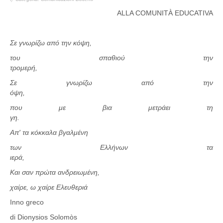
ALLA COMUNITÀ EDUCATIVA
Σε γνωρίζω από την κόψη,
του σπαθιού την
τρομερή,
Σε γνωρίζω από την
όψη,
που με βια μετράει τη
γη.
Απ' τα κόκκαλα βγαλμένη
των Ελλήνων τα
ιερά,
Και σαν πρώτα ανδρειωμένη,
χαίρε, ω χαίρε Ελευθεριά
Inno greco
di Dionysios Solomòs