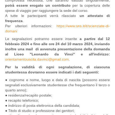
comprovata necessità, che saranno valutati singolarmente,
potrà essere erogato un contributo
per la copertura delle
spese di viaggio per raggiungere la sede del corso.
A tutte le partecipanti verrà rilasciato
un attestato di
frequenza
.
Per ulteriori informazioni:
https://www.sns.it/it/scienziate-di-
domani
Le segnalazioni potranno essere inserite
a partire dal 12
febbraio 2024 e fino alle ore 24 del 10 marzo 2024, inviando
inoltre una mail di avvenuta presentazione della domanda
al Liceo "Leonardo da Vinci" e all'indirizzo:
orientamentouscita.davinci@gmail.com
.
Per la validità di ogni segnalazione, di ciascuna
studentessa dovranno essere indicati i dati seguenti:
● cognome e nome, luogo e data di nascita (possono essere
segnalati esclusivamente studentesse che frequentano il terzo o
quarto anno);
● residenza/recapito postale;
● recapito telefonico;
● indirizzo di posta elettronica della candidata;
● Titolo di studio e professione dei genitori;