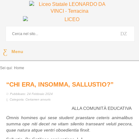
Menu
Sei qui:
Home
“CHI ERA, INSOMMA, SALLUSTIO?”
Pubblicato: 24 Febbraio 2024
Categoria:
Certamen anxuris
ALLA COMUNITÀ EDUCATIVA
Omnis homines qui sese student praestare ceteris animalibus
summa ope niti decet ne vitam silentio transeant veluti pecora,
quae natura atque ventri oboedientia finxit
.