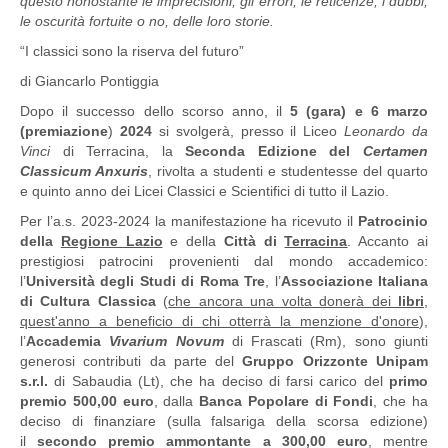
questo nonostante le imprecisioni, gli errori, le reticenze, i dubbi,
le oscurità fortuite o no, delle loro storie.
“I classici sono la riserva del futuro”
di Giancarlo Pontiggia
Dopo il successo dello scorso anno, il
5 (gara) e 6 marzo
(premiazione
)
2024
si svolgerà, presso il Liceo
Leonardo da
Vinci
di Terracina, la
Seconda Edizione del
Certamen
Classicum Anxuris
, rivolta a studenti e studentesse del quarto
e quinto anno dei Licei Classici e Scientifici di tutto il Lazio.
Per l’a.s. 2023-2024 la manifestazione ha ricevuto il
Patrocinio
della
Regione Lazio
e della
Città di
Terracina
. Accanto ai
prestigiosi patrocini provenienti dal mondo accademico:
l’
Università degli Studi di Roma Tre
, l’
Associazione Italiana
di Cultura Classica
(
che ancora una volta donerà dei
libri
,
quest'anno a beneficio di chi otterrà la menzione d'onore
),
l’
Accademia
Vivarium Novum
di Frascati (Rm), sono giunti
generosi contributi da parte del
Gruppo Orizzonte Unipam
s.r.l.
di Sabaudia (Lt), che ha deciso di farsi carico del
primo
premio 500,00 euro
, dalla
Banca Popolare di Fondi
, che ha
deciso di finanziare (sulla falsariga della scorsa edizione)
il
secondo premio ammontante a 300,00 euro
, mentre