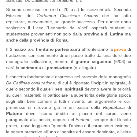
Sallustio,
De Catilinae coniuratione
, I, 1
Si sono concluse ieri (n.d.r. 20 u.s.) le iscrizioni alla Seconda
Edizione del
Certamen Classicum Anxuris
che ha fatto
registrare, nuovamente, un grande successo. Per questo anno
scolastico il Liceo “Leonardo da Vinci” ospiterà studenti e
studentesse provenienti non solo dalla
provincia di Latina
ma
anche dalla
provincia di Roma
.
Il
5 marzo
p.v.
trentuno partecipanti
affronteranno la
prova
di
traduzione con commento di un passo tratto da una delle due
monografie sallustiane, mentre il
giorno seguente
(6/03) ci
sarà la
cerimonia
di
premiazione
(v. allegato).
Il concetto fondamentale espresso nel proemio della monografia
De Catilinae coniuratione
, di cui è riportato l’incipit in epigrafe, è
quello secondo il quale i
beni spirituali
devono avere la priorità
su quelli materiali: in particolare la superiorità della gloria spicca
sugli altri beni comuni a tutti i viventi; un argomento le cui
premesse si ritrovano già in un passo della
Repubblica
di
Platone
dove l’uomo dedito ai piaceri del corpo viene
paragonato alla bestia; oppure nel
Fedone
, sempre del filosofo
greco, dove leggiamo “quando l’anima e il corpo sono insieme,
la natura prescrive all’uno di servire ed essere dominato, all’altra