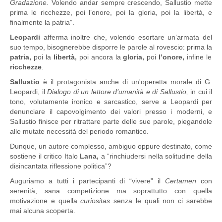
Gradazione.
Volendo andar sempre crescendo, Sallustio mette
prima le ricchezze, poi l’onore, poi la gloria, poi la libertà, e
finalmente la patria”.
Leopardi
afferma inoltre che, volendo esortare un’armata del
suo tempo, bisognerebbe disporre le parole al rovescio: prima la
patria,
poi la
libertà,
poi ancora la
gloria,
poi
l’onore,
infine le
ricchezze
.
Sallustio
è il protagonista anche di un'operetta morale di G.
Leopardi, il
Dialogo di un lettore d’umanità e di Sallustio,
in cui il
tono, volutamente ironico e sarcastico, serve a Leopardi per
denunciare il capovolgimento dei valori presso i moderni, e
Sallustio finisce per ritrattare parte delle sue parole, piegandole
alle mutate necessità del periodo romantico.
Dunque, un autore complesso, ambiguo oppure destinato, come
sostiene il critico Italo
Lana,
a “rinchiudersi nella solitudine della
disincantata riflessione politica”?
Auguriamo a tutti i partecipanti di “vivere” il
Certamen
con
serenità, sana competizione ma soprattutto con quella
motivazione e quella
curiositas
senza le quali non ci sarebbe
mai alcuna scoperta.