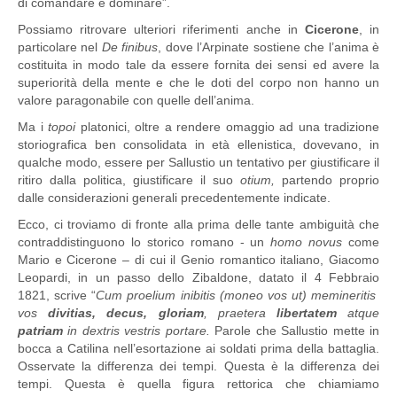
di comandare e dominare”.
Possiamo ritrovare ulteriori riferimenti anche in
Cicerone
, in
particolare nel
De finibus
, dove l’Arpinate sostiene che l’anima è
costituita in modo tale da essere fornita dei sensi ed avere la
superiorità della mente e che le doti del corpo non hanno un
valore paragonabile con quelle dell’anima.
Ma i
topoi
platonici, oltre a rendere omaggio ad una tradizione
storiografica ben consolidata in età ellenistica, dovevano, in
qualche modo, essere per Sallustio un tentativo per giustificare il
ritiro dalla politica, giustificare il suo
otium,
partendo proprio
dalle considerazioni generali precedentemente indicate.
Ecco, ci troviamo di fronte alla prima delle tante ambiguità che
contraddistinguono lo storico romano - un
homo novus
come
Mario e Cicerone – di cui il Genio romantico italiano, Giacomo
Leopardi, in un passo dello Zibaldone, datato il 4 Febbraio
1821, scrive “
Cum proelium inibitis (moneo vos ut) memineritis
vos
divitias, decus, gloriam
, praetera
libertatem
atque
patriam
in dextris vestris portare.
Parole che Sallustio mette in
bocca a Catilina nell’esortazione ai soldati prima della battaglia.
Osservate la differenza dei tempi. Questa è la differenza dei
tempi. Questa è quella figura rettorica che chiamiamo