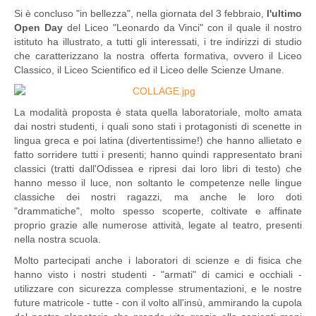
Si è concluso "in bellezza", nella giornata del 3 febbraio,
l'ultimo
Open Day
del Liceo "Leonardo da Vinci" con il quale il nostro
istituto ha illustrato, a tutti gli interessati, i tre indirizzi di studio
che caratterizzano la nostra offerta formativa, ovvero il Liceo
Classico, il Liceo Scientifico ed il Liceo delle Scienze Umane.
La modalità proposta è stata quella laboratoriale, molto amata
dai nostri studenti, i quali sono stati i protagonisti di scenette in
lingua greca e poi latina (divertentissime!) che hanno allietato e
fatto sorridere tutti i presenti; hanno quindi rappresentato brani
classici (tratti dall'Odissea e ripresi dai loro libri di testo) che
hanno messo il luce, non soltanto le competenze nelle lingue
classiche dei nostri ragazzi, ma anche le loro doti
"drammatiche", molto spesso scoperte, coltivate e affinate
proprio grazie alle numerose attività, legate al teatro, presenti
nella nostra scuola.
Molto partecipati anche i laboratori di scienze e di fisica che
hanno visto i nostri studenti - "armati" di camici e occhiali -
utilizzare con sicurezza complesse strumentazioni, e le nostre
future matricole - tutte - con il volto all'insù, ammirando la cupola