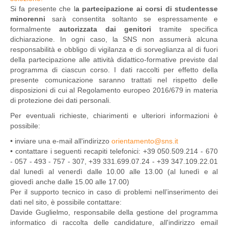
Si fa presente che l
a partecipazione ai corsi di studentesse
minorenni
sarà consentita soltanto se espressamente e
formalmente
autorizzata dai genitori
tramite specifica
dichiarazione. In ogni caso, la SNS non assumerà alcuna
responsabilità e obbligo di vigilanza e di sorveglianza al di fuori
della partecipazione alle attività didattico-formative previste dal
programma di ciascun corso. I dati raccolti per effetto della
presente comunicazione saranno trattati nel rispetto delle
disposizioni di cui al Regolamento europeo 2016/679 in materia
di protezione dei dati personali.
Per eventuali richieste, chiarimenti e ulteriori informazioni è
possibile:
• inviare una e-mail all'indirizzo
orientamento@sns.it
• contattare i seguenti recapiti telefonici: +39 050.509.214 - 670
- 057 - 493 - 757 - 307, +39 331.699.07.24 - +39 347.109.22.01
dal lunedì al venerdì dalle 10.00 alle 13.00 (al lunedì e al
giovedì anche dalle 15.00 alle 17.00)
Per il supporto tecnico in caso di problemi nell’inserimento dei
dati nel sito, è possibile contattare:
Davide Guglielmo, responsabile della gestione del programma
informatico di raccolta delle candidature, all'indirizzo email