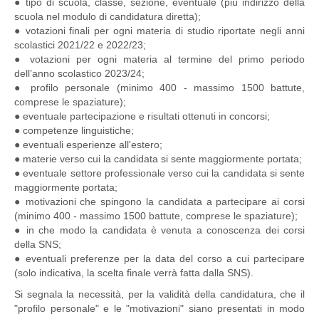
● tipo di scuola, classe, sezione, eventuale (più indirizzo della
scuola nel modulo di candidatura diretta);
● votazioni finali per ogni materia di studio riportate negli anni
scolastici 2021/22 e 2022/23;
● votazioni per ogni materia al termine del primo periodo
dell’anno scolastico 2023/24;
● profilo personale (minimo 400 - massimo 1500 battute,
comprese le spaziature);
● eventuale partecipazione e risultati ottenuti in concorsi;
● competenze linguistiche;
● eventuali esperienze all'estero;
● materie verso cui la candidata si sente maggiormente portata;
● eventuale settore professionale verso cui la candidata si sente
maggiormente portata;
● motivazioni che spingono la candidata a partecipare ai corsi
(minimo 400 - massimo 1500 battute, comprese le spaziature);
● in che modo la candidata è venuta a conoscenza dei corsi
della SNS;
● eventuali preferenze per la data del corso a cui partecipare
(solo indicativa, la scelta finale verrà fatta dalla SNS).
Si segnala la necessità, per la validità della candidatura, che il
"profilo personale" e le "motivazioni" siano presentati in modo