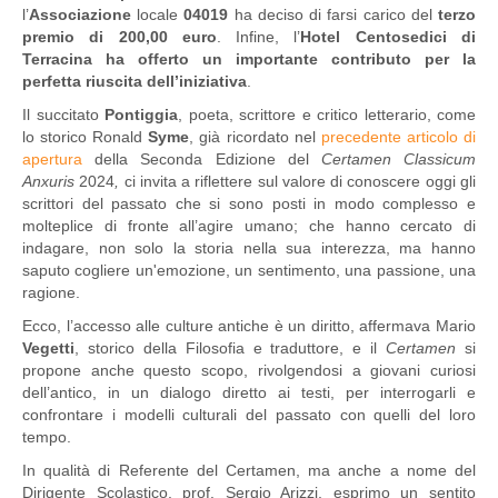
l’
Associazione
locale
04019
ha deciso di farsi carico del
terzo
premio di 200,00 euro
. Infine, l’
Hotel Centosedici di
Terracina
ha offerto un importante contributo per la
perfetta riuscita dell’iniziativa
.
Il succitato
Pontiggia
, poeta, scrittore e critico letterario, come
lo storico Ronald
Syme
, già ricordato nel
precedente articolo di
apertura
della Seconda Edizione del
Certamen Classicum
Anxuris
2024
,
ci invita a riflettere sul valore di conoscere oggi gli
scrittori del passato che si sono posti in modo complesso e
molteplice di fronte all’agire umano; che hanno cercato di
indagare, non solo la storia nella sua interezza, ma hanno
saputo cogliere un'emozione, un sentimento, una passione, una
ragione.
Ecco, l’accesso alle culture antiche è un diritto, affermava Mario
Vegetti
, storico della Filosofia e traduttore, e il
Certamen
si
propone anche questo scopo, rivolgendosi a giovani curiosi
dell’antico, in un dialogo diretto ai testi, per interrogarli e
confrontare i modelli culturali del passato con quelli del loro
tempo.
In qualità di Referente del Certamen, ma anche a nome del
Dirigente Scolastico, prof. Sergio Arizzi, esprimo un sentito