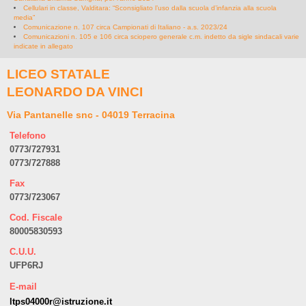
Cellulari in classe, Valditara: “Sconsigliato l’uso dalla scuola d’infanzia alla scuola
media”
Comunicazione n. 107 circa Campionati di Italiano - a.s. 2023/24
Comunicazioni n. 105 e 106 circa sciopero generale c.m. indetto da sigle sindacali varie
indicate in allegato
LICEO STATALE
LEONARDO DA VINCI
Via Pantanelle snc - 04019 Terracina
Telefono
0773/727931
0773/727888
Fax
0773/723067
Cod. Fiscale
80005830593
C.U.U.
UFP6RJ
E-mail
ltps04000r@istruzione.it