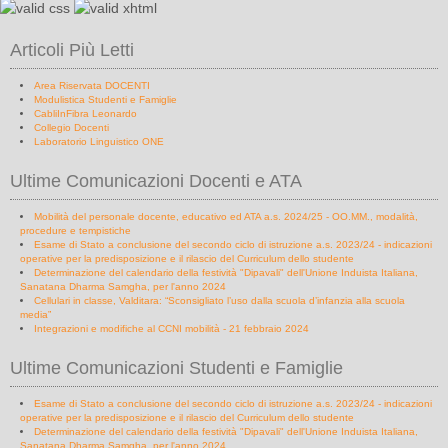
Articoli Più Letti
Area Riservata DOCENTI
Modulistica Studenti e Famiglie
CabliInFibra Leonardo
Collegio Docenti
Laboratorio Linguistico ONE
Ultime Comunicazioni Docenti e ATA
Mobilità del personale docente, educativo ed ATA a.s. 2024/25 - OO.MM., modalità,
procedure e tempistiche
Esame di Stato a conclusione del secondo ciclo di istruzione a.s. 2023/24 - indicazioni
operative per la predisposizione e il rilascio del Curriculum dello studente
Determinazione del calendario della festività "Dipavali" dell'Unione Induista Italiana,
Sanatana Dharma Samgha, per l'anno 2024
Cellulari in classe, Valditara: “Sconsigliato l’uso dalla scuola d’infanzia alla scuola
media”
Integrazioni e modifiche al CCNI mobilità - 21 febbraio 2024
Ultime Comunicazioni Studenti e Famiglie
Esame di Stato a conclusione del secondo ciclo di istruzione a.s. 2023/24 - indicazioni
operative per la predisposizione e il rilascio del Curriculum dello studente
Determinazione del calendario della festività "Dipavali" dell'Unione Induista Italiana,
Sanatana Dharma Samgha, per l'anno 2024