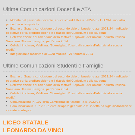
Ultime Comunicazioni Docenti e ATA
Mobilità del personale docente, educativo ed ATA a.s. 2024/25 - OO.MM., modalità,
procedure e tempistiche
Esame di Stato a conclusione del secondo ciclo di istruzione a.s. 2023/24 - indicazioni
operative per la predisposizione e il rilascio del Curriculum dello studente
Determinazione del calendario della festività "Dipavali" dell'Unione Induista Italiana,
Sanatana Dharma Samgha, per l'anno 2024
Cellulari in classe, Valditara: “Sconsigliato l’uso dalla scuola d’infanzia alla scuola
media”
Integrazioni e modifiche al CCNI mobilità - 21 febbraio 2024
Ultime Comunicazioni Studenti e Famiglie
Esame di Stato a conclusione del secondo ciclo di istruzione a.s. 2023/24 - indicazioni
operative per la predisposizione e il rilascio del Curriculum dello studente
Determinazione del calendario della festività "Dipavali" dell'Unione Induista Italiana,
Sanatana Dharma Samgha, per l'anno 2024
Cellulari in classe, Valditara: “Sconsigliato l’uso dalla scuola d’infanzia alla scuola
media”
Comunicazione n. 107 circa Campionati di Italiano - a.s. 2023/24
Comunicazioni n. 105 e 106 circa sciopero generale c.m. indetto da sigle sindacali varie
indicate in allegato
LICEO STATALE
LEONARDO DA VINCI