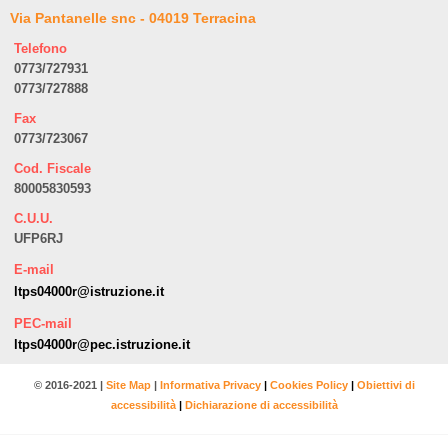
Via Pantanelle snc - 04019 Terracina
Telefono
0773/727931
0773/727888
Fax
0773/723067
Cod. Fiscale
80005830593
C.U.U.
UFP6RJ
E-mail
ltps04000r@istruzione.it
PEC-mail
ltps04000r@pec.istruzione.it
© 2016-2021 |
Site Map
|
Informativa Privacy
|
Cookies Policy
|
Obiettivi di
accessibilità
|
Dichiarazione di accessibilità