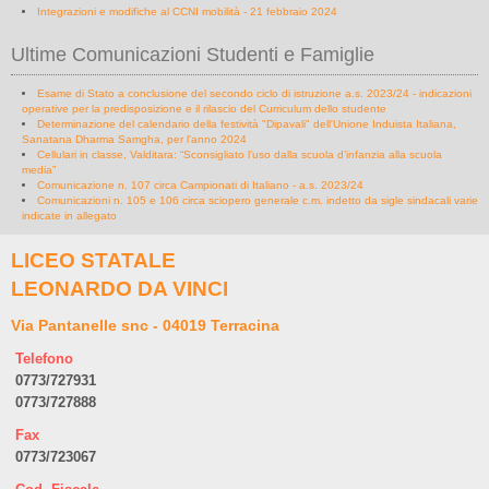
Integrazioni e modifiche al CCNI mobilità - 21 febbraio 2024
Ultime Comunicazioni Studenti e Famiglie
Esame di Stato a conclusione del secondo ciclo di istruzione a.s. 2023/24 - indicazioni
operative per la predisposizione e il rilascio del Curriculum dello studente
Determinazione del calendario della festività "Dipavali" dell'Unione Induista Italiana,
Sanatana Dharma Samgha, per l'anno 2024
Cellulari in classe, Valditara: “Sconsigliato l’uso dalla scuola d’infanzia alla scuola
media”
Comunicazione n. 107 circa Campionati di Italiano - a.s. 2023/24
Comunicazioni n. 105 e 106 circa sciopero generale c.m. indetto da sigle sindacali varie
indicate in allegato
LICEO STATALE
LEONARDO DA VINCI
Via Pantanelle snc - 04019 Terracina
Telefono
0773/727931
0773/727888
Fax
0773/723067