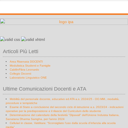
Articoli Più Letti
Area Riservata DOCENTI
Modulistica Studenti e Famiglie
CabliInFibra Leonardo
Collegio Docenti
Laboratorio Linguistico ONE
Ultime Comunicazioni Docenti e ATA
Mobilità del personale docente, educativo ed ATA a.s. 2024/25 - OO.MM., modalità,
procedure e tempistiche
Esame di Stato a conclusione del secondo ciclo di istruzione a.s. 2023/24 - indicazioni
operative per la predisposizione e il rilascio del Curriculum dello studente
Determinazione del calendario della festività "Dipavali" dell'Unione Induista Italiana,
Sanatana Dharma Samgha, per l'anno 2024
Cellulari in classe, Valditara: “Sconsigliato l’uso dalla scuola d’infanzia alla scuola
media”