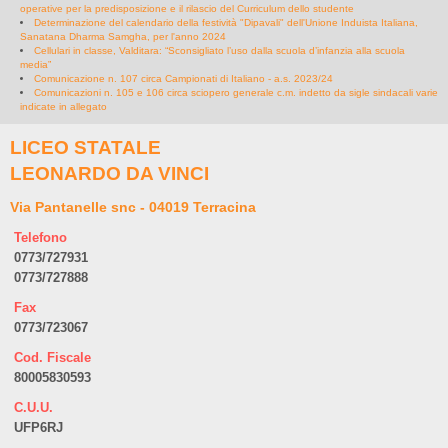
operative per la predisposizione e il rilascio del Curriculum dello studente
Determinazione del calendario della festività "Dipavali" dell'Unione Induista Italiana,
Sanatana Dharma Samgha, per l'anno 2024
Cellulari in classe, Valditara: “Sconsigliato l’uso dalla scuola d’infanzia alla scuola
media”
Comunicazione n. 107 circa Campionati di Italiano - a.s. 2023/24
Comunicazioni n. 105 e 106 circa sciopero generale c.m. indetto da sigle sindacali varie
indicate in allegato
LICEO STATALE
LEONARDO DA VINCI
Via Pantanelle snc - 04019 Terracina
Telefono
0773/727931
0773/727888
Fax
0773/723067
Cod. Fiscale
80005830593
C.U.U.
UFP6RJ