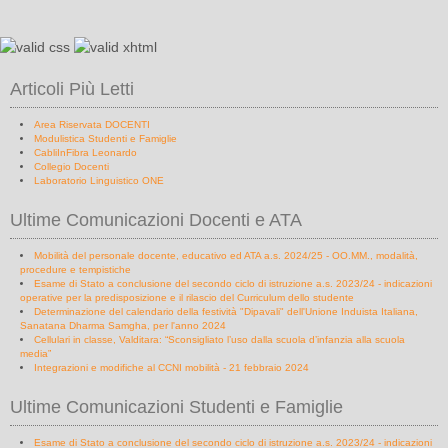
Articoli Più Letti
Area Riservata DOCENTI
Modulistica Studenti e Famiglie
CabliInFibra Leonardo
Collegio Docenti
Laboratorio Linguistico ONE
Ultime Comunicazioni Docenti e ATA
Mobilità del personale docente, educativo ed ATA a.s. 2024/25 - OO.MM., modalità,
procedure e tempistiche
Esame di Stato a conclusione del secondo ciclo di istruzione a.s. 2023/24 - indicazioni
operative per la predisposizione e il rilascio del Curriculum dello studente
Determinazione del calendario della festività "Dipavali" dell'Unione Induista Italiana,
Sanatana Dharma Samgha, per l'anno 2024
Cellulari in classe, Valditara: “Sconsigliato l’uso dalla scuola d’infanzia alla scuola
media”
Integrazioni e modifiche al CCNI mobilità - 21 febbraio 2024
Ultime Comunicazioni Studenti e Famiglie
Esame di Stato a conclusione del secondo ciclo di istruzione a.s. 2023/24 - indicazioni