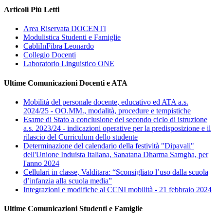
Articoli Più Letti
Area Riservata DOCENTI
Modulistica Studenti e Famiglie
CabliInFibra Leonardo
Collegio Docenti
Laboratorio Linguistico ONE
Ultime Comunicazioni Docenti e ATA
Mobilità del personale docente, educativo ed ATA a.s.
2024/25 - OO.MM., modalità, procedure e tempistiche
Esame di Stato a conclusione del secondo ciclo di istruzione
a.s. 2023/24 - indicazioni operative per la predisposizione e il
rilascio del Curriculum dello studente
Determinazione del calendario della festività "Dipavali"
dell'Unione Induista Italiana, Sanatana Dharma Samgha, per
l'anno 2024
Cellulari in classe, Valditara: “Sconsigliato l’uso dalla scuola
d’infanzia alla scuola media”
Integrazioni e modifiche al CCNI mobilità - 21 febbraio 2024
Ultime Comunicazioni Studenti e Famiglie