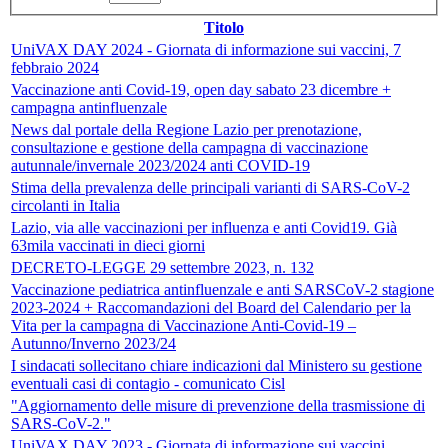
Titolo
UniVAX DAY 2024 - Giornata di informazione sui vaccini, 7
febbraio 2024
Vaccinazione anti Covid-19, open day sabato 23 dicembre +
campagna antinfluenzale
News dal portale della Regione Lazio per prenotazione,
consultazione e gestione della campagna di vaccinazione
autunnale/invernale 2023/2024 anti COVID-19
Stima della prevalenza delle principali varianti di SARS-CoV-2
circolanti in Italia
Lazio, via alle vaccinazioni per influenza e anti Covid19. Già
63mila vaccinati in dieci giorni
DECRETO-LEGGE 29 settembre 2023, n. 132
Vaccinazione pediatrica antinfluenzale e anti SARSCoV-2 stagione
2023-2024 + Raccomandazioni del Board del Calendario per la
Vita per la campagna di Vaccinazione Anti-Covid-19 –
Autunno/Inverno 2023/24
I sindacati sollecitano chiare indicazioni dal Ministero su gestione
eventuali casi di contagio - comunicato Cisl
"Aggiornamento delle misure di prevenzione della trasmissione di
SARS-CoV-2."
UniVAX DAY 2023 - Giornata di informazione sui vaccini