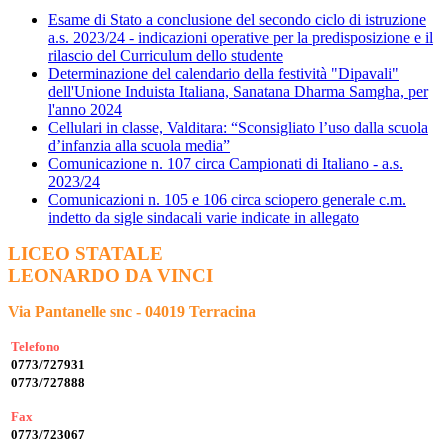
Esame di Stato a conclusione del secondo ciclo di istruzione
a.s. 2023/24 - indicazioni operative per la predisposizione e il
rilascio del Curriculum dello studente
Determinazione del calendario della festività "Dipavali"
dell'Unione Induista Italiana, Sanatana Dharma Samgha, per
l'anno 2024
Cellulari in classe, Valditara: “Sconsigliato l’uso dalla scuola
d’infanzia alla scuola media”
Comunicazione n. 107 circa Campionati di Italiano - a.s.
2023/24
Comunicazioni n. 105 e 106 circa sciopero generale c.m.
indetto da sigle sindacali varie indicate in allegato
LICEO STATALE
LEONARDO DA VINCI
Via Pantanelle snc - 04019 Terracina
Telefono
0773/727931
0773/727888
Fax
0773/723067