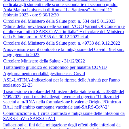
dedicata agli studenti delle scuole secondarie di secondo grado.
Aula Magna Università di Roma "La Sapienza". Venerdì 17
febbraio 2023 - ore 9:30/12:30
Circolare del Ministero della Salute prot. n. 534 del 5.01.2023
"Stima della prevalenza delle varianti VOC (Variant Of Concern) e
di altre varianti di SARS-CoV-2 in Italia" + circolare del Ministero
della Salute prot. n. 51935 del 30.12.2022 et al.
Circolare del Ministero della Salute prot. n. 49733 del 9.12.2022
Nuove misure per il contrasto e la mitigazione del Covid-19 et sim.
- agg. gennaio 2023
Circolare Ministero della Salute - 31/12/2022
Trattamento giuridico ed economico per malattia COVID
Aggiornamento modalità gestione casi Covid
ASL-LATINA-Indicazioni per la ripresa delle Attività per l'anno
scolastico 22-23
Trasmissione circolare del Ministero della Salute prot. n. 38309 del
7/09/2022, con i relativi allegati, avente ad oggetto “Utilizzo dei
vaccini a m-RNA nella formulazione bivalente Original/Omicron
BA.1 nell’ambito campagna vaccinale anti-SARS-CoV-2"
Comunicazione n. 1 circa contrasto e mitigazione delle infezioni da
SARS-CoV o SARS-CoV-1
Indicazioni ai fini della mitigazione degli effetti delle infezioni da