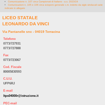
Comunicazione n. 107 circa Campionati di Italiano - a.s. 2023/24
Comunicazioni n. 105 e 106 circa sciopero generale c.m. indetto da sigle sindacali varie
indicate in allegato
LICEO STATALE
LEONARDO DA VINCI
Via Pantanelle snc - 04019 Terracina
Telefono
0773/727931
0773/727888
Fax
0773/723067
Cod. Fiscale
80005830593
C.U.U.
UFP6RJ
E-mail
ltps04000r@istruzione.it
PEC-mail