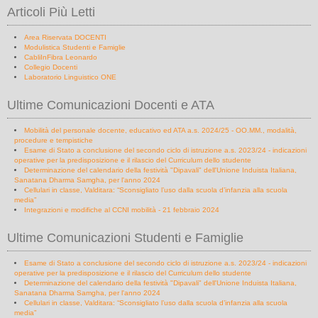
Articoli Più Letti
Area Riservata DOCENTI
Modulistica Studenti e Famiglie
CabliInFibra Leonardo
Collegio Docenti
Laboratorio Linguistico ONE
Ultime Comunicazioni Docenti e ATA
Mobilità del personale docente, educativo ed ATA a.s. 2024/25 - OO.MM., modalità,
procedure e tempistiche
Esame di Stato a conclusione del secondo ciclo di istruzione a.s. 2023/24 - indicazioni
operative per la predisposizione e il rilascio del Curriculum dello studente
Determinazione del calendario della festività "Dipavali" dell'Unione Induista Italiana,
Sanatana Dharma Samgha, per l'anno 2024
Cellulari in classe, Valditara: “Sconsigliato l’uso dalla scuola d’infanzia alla scuola
media”
Integrazioni e modifiche al CCNI mobilità - 21 febbraio 2024
Ultime Comunicazioni Studenti e Famiglie
Esame di Stato a conclusione del secondo ciclo di istruzione a.s. 2023/24 - indicazioni
operative per la predisposizione e il rilascio del Curriculum dello studente
Determinazione del calendario della festività "Dipavali" dell'Unione Induista Italiana,
Sanatana Dharma Samgha, per l'anno 2024
Cellulari in classe, Valditara: “Sconsigliato l’uso dalla scuola d’infanzia alla scuola
media”