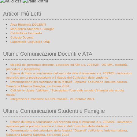
Articoli Più Letti
Area Riservata DOCENTI
Modulistica Studenti e Famiglie
CabliInFibra Leonardo
Collegio Docenti
Laboratorio Linguistico ONE
Ultime Comunicazioni Docenti e ATA
Mobilità del personale docente, educativo ed ATA a.s. 2024/25 - OO.MM., modalità,
procedure e tempistiche
Esame di Stato a conclusione del secondo ciclo di istruzione a.s. 2023/24 - indicazioni
operative per la predisposizione e il rilascio del Curriculum dello studente
Determinazione del calendario della festività "Dipavali" dell'Unione Induista Italiana,
Sanatana Dharma Samgha, per l'anno 2024
Cellulari in classe, Valditara: “Sconsigliato l’uso dalla scuola d’infanzia alla scuola
media”
Integrazioni e modifiche al CCNI mobilità - 21 febbraio 2024
Ultime Comunicazioni Studenti e Famiglie
Esame di Stato a conclusione del secondo ciclo di istruzione a.s. 2023/24 - indicazioni
operative per la predisposizione e il rilascio del Curriculum dello studente
Determinazione del calendario della festività "Dipavali" dell'Unione Induista Italiana,
Sanatana Dharma Samgha, per l'anno 2024