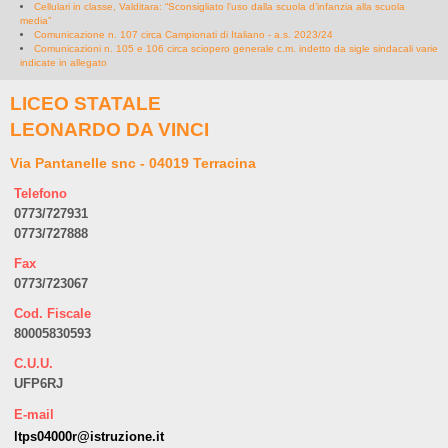
Cellulari in classe, Valditara: “Sconsigliato l’uso dalla scuola d’infanzia alla scuola
media”
Comunicazione n. 107 circa Campionati di Italiano - a.s. 2023/24
Comunicazioni n. 105 e 106 circa sciopero generale c.m. indetto da sigle sindacali varie
indicate in allegato
LICEO STATALE
LEONARDO DA VINCI
Via Pantanelle snc - 04019 Terracina
Telefono
0773/727931
0773/727888
Fax
0773/723067
Cod. Fiscale
80005830593
C.U.U.
UFP6RJ
E-mail
ltps04000r@istruzione.it