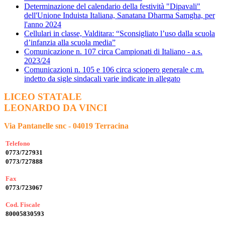
Determinazione del calendario della festività "Dipavali"
dell'Unione Induista Italiana, Sanatana Dharma Samgha, per
l'anno 2024
Cellulari in classe, Valditara: “Sconsigliato l’uso dalla scuola
d’infanzia alla scuola media”
Comunicazione n. 107 circa Campionati di Italiano - a.s.
2023/24
Comunicazioni n. 105 e 106 circa sciopero generale c.m.
indetto da sigle sindacali varie indicate in allegato
LICEO STATALE
LEONARDO DA VINCI
Via Pantanelle snc - 04019 Terracina
Telefono
0773/727931
0773/727888
Fax
0773/723067
Cod. Fiscale
80005830593