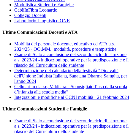
Modulistica Studenti e Famiglie
CabliInFibra Leonardo
Collegio Docenti
Laboratorio Linguistico ONE
Ultime Comunicazioni Docenti e ATA
Mobilità del personale docente, educativo ed ATA a.s.
2024/25 - OO.MM., modalità, procedure e tempistiche
Esame di Stato a conclusione del secondo ciclo di istruzione
a.s. 2023/24 - indicazioni operative per la predisposizione e il
rilascio del Curriculum dello studente
Determinazione del calendario della festività "Dipavali"
dell'Unione Induista Italiana, Sanatana Dharma Samgha, per
l'anno 2024
Cellulari in classe, Valditara: “Sconsigliato l’uso dalla scuola
d’infanzia alla scuola media”
Integrazioni e modifiche al CCNI mobilità - 21 febbraio 2024
Ultime Comunicazioni Studenti e Famiglie
Esame di Stato a conclusione del secondo ciclo di istruzione
a.s. 2023/24 - indicazioni operative per la predisposizione e il
rilascio del Curriculum dello studente