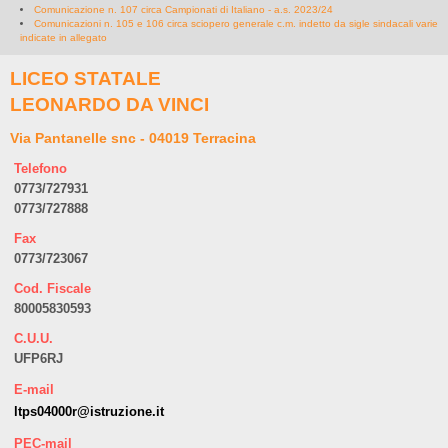
Comunicazione n. 107 circa Campionati di Italiano - a.s. 2023/24
Comunicazioni n. 105 e 106 circa sciopero generale c.m. indetto da sigle sindacali varie
indicate in allegato
LICEO STATALE
LEONARDO DA VINCI
Via Pantanelle snc - 04019 Terracina
Telefono
0773/727931
0773/727888
Fax
0773/723067
Cod. Fiscale
80005830593
C.U.U.
UFP6RJ
E-mail
ltps04000r@istruzione.it
PEC-mail