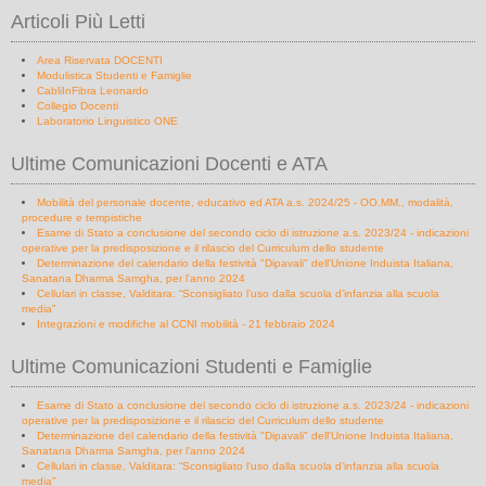
Articoli Più Letti
Area Riservata DOCENTI
Modulistica Studenti e Famiglie
CabliInFibra Leonardo
Collegio Docenti
Laboratorio Linguistico ONE
Ultime Comunicazioni Docenti e ATA
Mobilità del personale docente, educativo ed ATA a.s. 2024/25 - OO.MM., modalità,
procedure e tempistiche
Esame di Stato a conclusione del secondo ciclo di istruzione a.s. 2023/24 - indicazioni
operative per la predisposizione e il rilascio del Curriculum dello studente
Determinazione del calendario della festività "Dipavali" dell'Unione Induista Italiana,
Sanatana Dharma Samgha, per l'anno 2024
Cellulari in classe, Valditara: “Sconsigliato l’uso dalla scuola d’infanzia alla scuola
media”
Integrazioni e modifiche al CCNI mobilità - 21 febbraio 2024
Ultime Comunicazioni Studenti e Famiglie
Esame di Stato a conclusione del secondo ciclo di istruzione a.s. 2023/24 - indicazioni
operative per la predisposizione e il rilascio del Curriculum dello studente
Determinazione del calendario della festività "Dipavali" dell'Unione Induista Italiana,
Sanatana Dharma Samgha, per l'anno 2024
Cellulari in classe, Valditara: “Sconsigliato l’uso dalla scuola d’infanzia alla scuola
media”