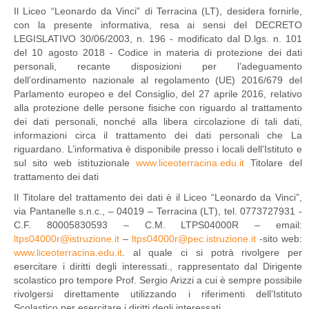
Il Liceo “Leonardo da Vinci” di Terracina (LT), desidera fornirle,
con la presente informativa, resa ai sensi del DECRETO
LEGISLATIVO 30/06/2003, n. 196 - modificato dal D.lgs. n. 101
del 10 agosto 2018 - Codice in materia di protezione dei dati
personali, recante disposizioni per l’adeguamento
dell’ordinamento nazionale al regolamento (UE) 2016/679 del
Parlamento europeo e del Consiglio, del 27 aprile 2016, relativo
alla protezione delle persone fisiche con riguardo al trattamento
dei dati personali, nonché alla libera circolazione di tali dati,
informazioni circa il trattamento dei dati personali che La
riguardano. L’informativa è disponibile presso i locali dell’Istituto e
sul sito web istituzionale
www.liceoterracina.edu.it
Titolare del
trattamento dei dati
Il Titolare del trattamento dei dati è il Liceo “Leonardo da Vinci”,
via Pantanelle s.n.c., – 04019 – Terracina (LT), tel. 0773727931 -
C.F. 80005830593 – C.M. LTPS04000R – email:
ltps04000r@istruzione.it
–
ltps04000r@pec.istruzione.it
-sito web:
www.liceoterracina.edu.it
. al quale ci si potrà rivolgere per
esercitare i diritti degli interessati., rappresentato dal Dirigente
scolastico pro tempore Prof. Sergio Arizzi a cui è sempre possibile
rivolgersi direttamente utilizzando i riferimenti dell’Istituto
Scolastico per esercitare i diritti degli interessati.