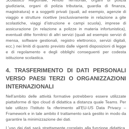
Scolastico Regionale, Ambiti Territoriali, organi di polizia
giudiziaria, organi di polizia tributaria, guardia di finanza,
magistratura) e a soggetti privati (quali, ad esempio, agenzie di
viaggio e strutture ricettive (esclusivamente in relazione a gite
scolastiche, viaggi d’istruzione e campi scuola), imprese di
assicurazione (in relazione a polizze in materia infortunistica),
eventuali ditte fornitrici di altri servizi (quali ad esempio servizi di
mensa, software gestionali, registro elettronico, servizi digitali,
ecc.) nei limiti di quanto previsto dalle vigenti disposizioni di legge
e di regolamento e degli obblighi conseguenti per codesta
istituzione scolastica.
4. TRASFERIMENTO DI DATI PERSONALI
VERSO PAESI TERZI O ORGANIZZAZIONI
INTERNAZIONALI
Nell’ambito delle attività formative potrebbero essere utilizzate
piattaforme di tipo cloud di didattica a distanza quale Teams. Per
tale utilizzo l’Istituto fa riferimento all’EU-US Data Privacy –
Framework e in tale ambito il trattamento sarà gestito in modo da
garantire la minimizzazione dei dati.
L'uso dei dati sarà strettamente correlato alla funzione didattica,