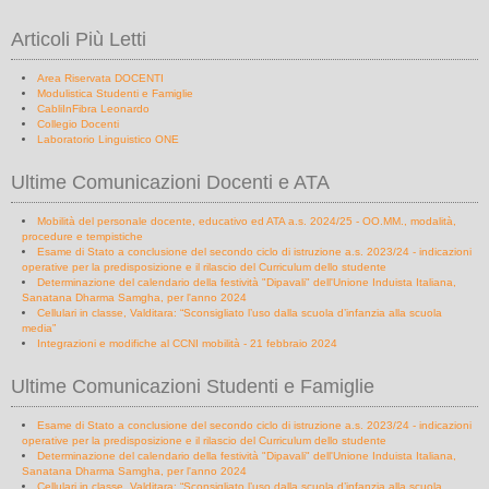
Articoli Più Letti
Area Riservata DOCENTI
Modulistica Studenti e Famiglie
CabliInFibra Leonardo
Collegio Docenti
Laboratorio Linguistico ONE
Ultime Comunicazioni Docenti e ATA
Mobilità del personale docente, educativo ed ATA a.s. 2024/25 - OO.MM., modalità,
procedure e tempistiche
Esame di Stato a conclusione del secondo ciclo di istruzione a.s. 2023/24 - indicazioni
operative per la predisposizione e il rilascio del Curriculum dello studente
Determinazione del calendario della festività "Dipavali" dell'Unione Induista Italiana,
Sanatana Dharma Samgha, per l'anno 2024
Cellulari in classe, Valditara: “Sconsigliato l’uso dalla scuola d’infanzia alla scuola
media”
Integrazioni e modifiche al CCNI mobilità - 21 febbraio 2024
Ultime Comunicazioni Studenti e Famiglie
Esame di Stato a conclusione del secondo ciclo di istruzione a.s. 2023/24 - indicazioni
operative per la predisposizione e il rilascio del Curriculum dello studente
Determinazione del calendario della festività "Dipavali" dell'Unione Induista Italiana,
Sanatana Dharma Samgha, per l'anno 2024
Cellulari in classe, Valditara: “Sconsigliato l’uso dalla scuola d’infanzia alla scuola