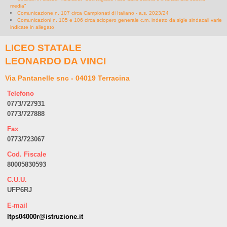
media”
Comunicazione n. 107 circa Campionati di Italiano - a.s. 2023/24
Comunicazioni n. 105 e 106 circa sciopero generale c.m. indetto da sigle sindacali varie
indicate in allegato
LICEO STATALE
LEONARDO DA VINCI
Via Pantanelle snc - 04019 Terracina
Telefono
0773/727931
0773/727888
Fax
0773/723067
Cod. Fiscale
80005830593
C.U.U.
UFP6RJ
E-mail
ltps04000r@istruzione.it