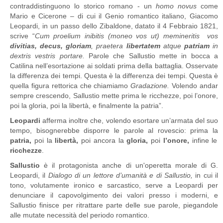
contraddistinguono lo storico romano - un
homo novus
come
Mario e Cicerone – di cui il Genio romantico italiano, Giacomo
Leopardi, in un passo dello Zibaldone, datato il 4 Febbraio 1821,
scrive “
Cum proelium inibitis (moneo vos ut) memineritis vos
divitias, decus, gloriam
, praetera
libertatem
atque
patriam
in
dextris vestris portare.
Parole che Sallustio mette in bocca a
Catilina nell’esortazione ai soldati prima della battaglia. Osservate
la differenza dei tempi. Questa è la differenza dei tempi. Questa è
quella figura rettorica che chiamiamo
Gradazione.
Volendo andar
sempre crescendo, Sallustio mette prima le ricchezze, poi l’onore,
poi la gloria, poi la libertà, e finalmente la patria”.
Leopardi
afferma inoltre che, volendo esortare un’armata del suo
tempo, bisognerebbe disporre le parole al rovescio: prima la
patria,
poi la
libertà,
poi ancora la
gloria,
poi
l’onore,
infine le
ricchezze
.
Sallustio
è il protagonista anche di un'operetta morale di G.
Leopardi, il
Dialogo di un lettore d’umanità e di Sallustio,
in cui il
tono, volutamente ironico e sarcastico, serve a Leopardi per
denunciare il capovolgimento dei valori presso i moderni, e
Sallustio finisce per ritrattare parte delle sue parole, piegandole
alle mutate necessità del periodo romantico.