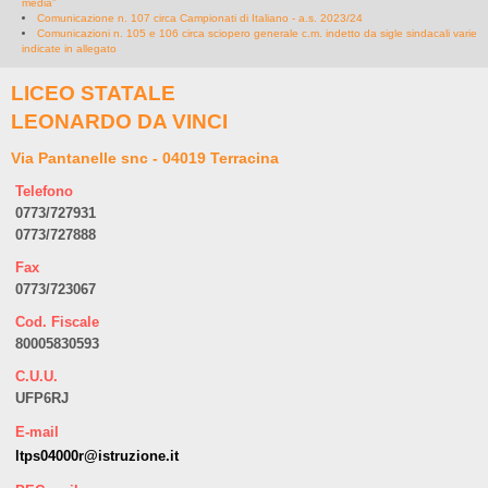
media”
Comunicazione n. 107 circa Campionati di Italiano - a.s. 2023/24
Comunicazioni n. 105 e 106 circa sciopero generale c.m. indetto da sigle sindacali varie
indicate in allegato
LICEO STATALE
LEONARDO DA VINCI
Via Pantanelle snc - 04019 Terracina
Telefono
0773/727931
0773/727888
Fax
0773/723067
Cod. Fiscale
80005830593
C.U.U.
UFP6RJ
E-mail
ltps04000r@istruzione.it