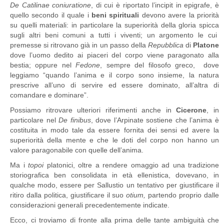
De Catilinae coniuratione
, di cui è riportato l’incipit in epigrafe, è
quello secondo il quale i
beni spirituali
devono avere la priorità
su quelli materiali: in particolare la superiorità della gloria spicca
sugli altri beni comuni a tutti i viventi; un argomento le cui
premesse si ritrovano già in un passo della
Repubblica
di
Platone
dove l’uomo dedito ai piaceri del corpo viene paragonato alla
bestia; oppure nel
Fedone
, sempre del filosofo greco, dove
leggiamo “quando l’anima e il corpo sono insieme, la natura
prescrive all’uno di servire ed essere dominato, all’altra di
comandare e dominare”.
Possiamo ritrovare ulteriori riferimenti anche in
Cicerone
, in
particolare nel
De finibus
, dove l’Arpinate sostiene che l’anima è
costituita in modo tale da essere fornita dei sensi ed avere la
superiorità della mente e che le doti del corpo non hanno un
valore paragonabile con quelle dell’anima.
Ma i
topoi
platonici, oltre a rendere omaggio ad una tradizione
storiografica ben consolidata in età ellenistica, dovevano, in
qualche modo, essere per Sallustio un tentativo per giustificare il
ritiro dalla politica, giustificare il suo
otium,
partendo proprio dalle
considerazioni generali precedentemente indicate.
Ecco, ci troviamo di fronte alla prima delle tante ambiguità che