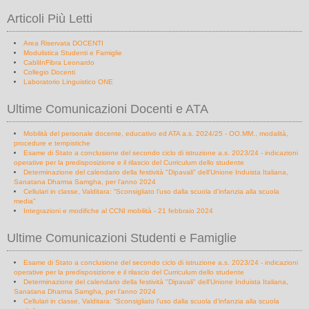
Articoli Più Letti
Area Riservata DOCENTI
Modulistica Studenti e Famiglie
CabliInFibra Leonardo
Collegio Docenti
Laboratorio Linguistico ONE
Ultime Comunicazioni Docenti e ATA
Mobilità del personale docente, educativo ed ATA a.s. 2024/25 - OO.MM., modalità,
procedure e tempistiche
Esame di Stato a conclusione del secondo ciclo di istruzione a.s. 2023/24 - indicazioni
operative per la predisposizione e il rilascio del Curriculum dello studente
Determinazione del calendario della festività "Dipavali" dell'Unione Induista Italiana,
Sanatana Dharma Samgha, per l'anno 2024
Cellulari in classe, Valditara: “Sconsigliato l’uso dalla scuola d’infanzia alla scuola
media”
Integrazioni e modifiche al CCNI mobilità - 21 febbraio 2024
Ultime Comunicazioni Studenti e Famiglie
Esame di Stato a conclusione del secondo ciclo di istruzione a.s. 2023/24 - indicazioni
operative per la predisposizione e il rilascio del Curriculum dello studente
Determinazione del calendario della festività "Dipavali" dell'Unione Induista Italiana,
Sanatana Dharma Samgha, per l'anno 2024
Cellulari in classe, Valditara: “Sconsigliato l’uso dalla scuola d’infanzia alla scuola