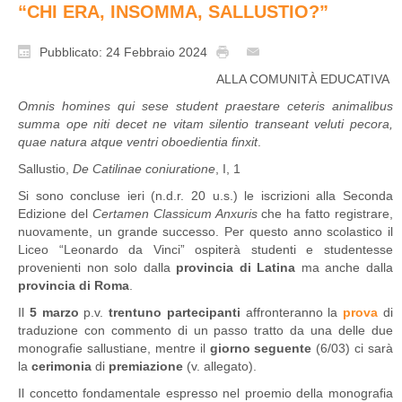
“CHI ERA, INSOMMA, SALLUSTIO?”
Pubblicato: 24 Febbraio 2024
ALLA COMUNITÀ EDUCATIVA
Omnis homines qui sese student praestare ceteris animalibus
summa ope niti decet ne vitam silentio transeant veluti pecora,
quae natura atque ventri oboedientia finxit
.
Sallustio,
De Catilinae coniuratione
, I, 1
Si sono concluse ieri (n.d.r. 20 u.s.) le iscrizioni alla Seconda
Edizione del
Certamen Classicum Anxuris
che ha fatto registrare,
nuovamente, un grande successo. Per questo anno scolastico il
Liceo “Leonardo da Vinci” ospiterà studenti e studentesse
provenienti non solo dalla
provincia di Latina
ma anche dalla
provincia di Roma
.
Il
5 marzo
p.v.
trentuno partecipanti
affronteranno la
prova
di
traduzione con commento di un passo tratto da una delle due
monografie sallustiane, mentre il
giorno seguente
(6/03) ci sarà
la
cerimonia
di
premiazione
(v. allegato).
Il concetto fondamentale espresso nel proemio della monografia