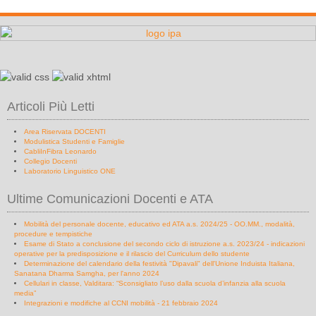
Articoli Più Letti
Area Riservata DOCENTI
Modulistica Studenti e Famiglie
CabliInFibra Leonardo
Collegio Docenti
Laboratorio Linguistico ONE
Ultime Comunicazioni Docenti e ATA
Mobilità del personale docente, educativo ed ATA a.s. 2024/25 - OO.MM., modalità,
procedure e tempistiche
Esame di Stato a conclusione del secondo ciclo di istruzione a.s. 2023/24 - indicazioni
operative per la predisposizione e il rilascio del Curriculum dello studente
Determinazione del calendario della festività "Dipavali" dell'Unione Induista Italiana,
Sanatana Dharma Samgha, per l'anno 2024
Cellulari in classe, Valditara: “Sconsigliato l’uso dalla scuola d’infanzia alla scuola
media”
Integrazioni e modifiche al CCNI mobilità - 21 febbraio 2024