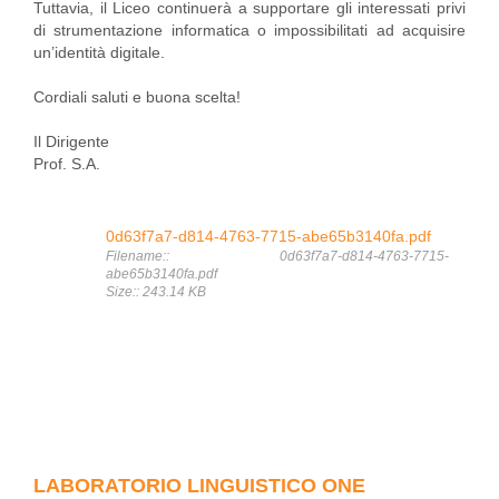
Tuttavia, il Liceo continuerà a supportare gli interessati privi
di strumentazione informatica o impossibilitati ad acquisire
un’identità digitale.
Cordiali saluti e buona scelta!
Il Dirigente
Prof. S.A.
0d63f7a7-d814-4763-7715-abe65b3140fa.pdf
Filename:: 0d63f7a7-d814-4763-7715-
abe65b3140fa.pdf
Size:: 243.14 KB
LABORATORIO LINGUISTICO ONE