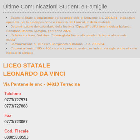
Ultime Comunicazioni Studenti e Famiglie
Esame di Stato a conclusione del secondo ciclo di istruzione a.s. 2023/24 - indicazioni
operative per la predisposizione e il rilascio del Curriculum dello studente
Determinazione del calendario della festività "Dipavali" dell'Unione Induista Italiana,
Sanatana Dharma Samgha, per l'anno 2024
Cellulari in classe, Valditara: “Sconsigliato l’uso dalla scuola d’infanzia alla scuola
media”
Comunicazione n. 107 circa Campionati di Italiano - a.s. 2023/24
Comunicazioni n. 105 e 106 circa sciopero generale c.m. indetto da sigle sindacali varie
indicate in allegato
LICEO STATALE
LEONARDO DA VINCI
Via Pantanelle snc - 04019 Terracina
Telefono
0773/727931
0773/727888
Fax
0773/723067
Cod. Fiscale
80005830593