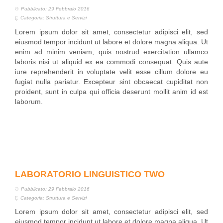
Pubblicato: 29 Febbraio 2016
Categoria:
Struttura e Servizi
Lorem ipsum dolor sit amet, consectetur adipisci elit, sed
eiusmod tempor incidunt ut labore et dolore magna aliqua. Ut
enim ad minim veniam, quis nostrud exercitation ullamco
laboris nisi ut aliquid ex ea commodi consequat. Quis aute
iure reprehenderit in voluptate velit esse cillum dolore eu
fugiat nulla pariatur. Excepteur sint obcaecat cupiditat non
proident, sunt in culpa qui officia deserunt mollit anim id est
laborum.
LABORATORIO LINGUISTICO TWO
Pubblicato: 29 Febbraio 2016
Categoria:
Struttura e Servizi
Lorem ipsum dolor sit amet, consectetur adipisci elit, sed
eiusmod tempor incidunt ut labore et dolore magna aliqua. Ut