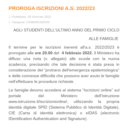
PROROGA ISCRIZIONI A.S. 2022/23
Pubblicato: 29 Gennaio 2022
Categoria:
COMUNICAZIONI
AGLI STUDENTI DELL'ULTIMO ANNO DEL PRIMO CICLO
ALLE FAMIGLIE
Il termine per le iscrizioni inerenti all'a.s. 2022/2023 è
prorogato alle
ore 20.00
del
4 febbraio 2022.
Il Ministero ha
diffuso una nota (v. allegato) alle scuole con la nuova
scadenza, precisando che tale decisione è stata presa in
considerazione del “protrarsi dell’emergenza epidemiologica”
e delle connesse difficoltà che possono aver avuto le famiglie
nell’effettuare le procedure richieste.
Le famiglie devono accedere al sistema “Iscrizioni online” sul
portale del Ministero dell’Istruzione
www.istruzione.it/iscrizionionline/, utilizzando la propria
identità digitale SPID (Sistema Pubblico di Identità Digitale),
CIE (Carta di identità elettronica) o eIDAS (electronic
IDentification Authentication and Signature).