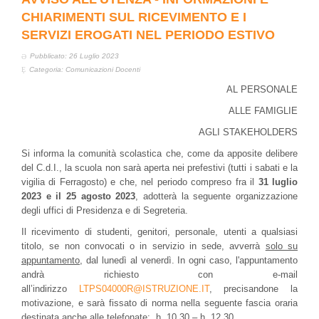
CHIARIMENTI SUL RICEVIMENTO E I
SERVIZI EROGATI NEL PERIODO ESTIVO
Pubblicato: 26 Luglio 2023
Categoria:
Comunicazioni Docenti
AL PERSONALE
ALLE FAMIGLIE
AGLI STAKEHOLDERS
Si informa la comunità scolastica che, come da apposite delibere
del C.d.I., la scuola non sarà aperta nei prefestivi (tutti i sabati e la
vigilia di Ferragosto) e che, nel periodo compreso fra il
31 luglio
2023 e il 25 agosto 2023
, adotterà la seguente organizzazione
degli uffici di Presidenza e di Segreteria.
Il ricevimento di studenti, genitori, personale, utenti a qualsiasi
titolo, se non convocati o in servizio in sede, avverrà
solo su
appuntamento
, dal lunedì al venerdì. In ogni caso, l'
appuntamento
andrà richiesto con e-mail
all’indirizzo
LTPS04000R@ISTRUZIONE.IT
, precisandone la
motivazione, e sarà fissato di norma nella seguente fascia oraria
destinata anche alle telefonate: h. 10.30 – h. 12.30.