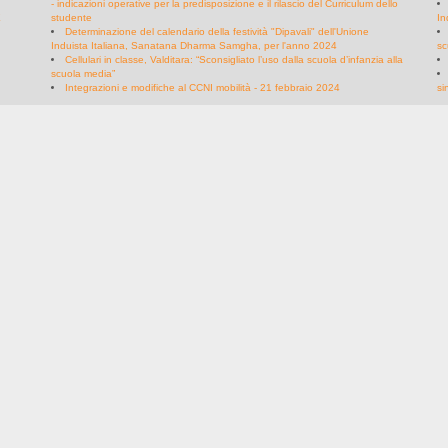
- indicazioni operative per la predisposizione e il rilascio del Curriculum dello
E
studente
In
Determinazione del calendario della festività "Dipavali" dell'Unione
Induista Italiana, Sanatana Dharma Samgha, per l'anno 2024
sc
Cellulari in classe, Valditara: “Sconsigliato l’uso dalla scuola d’infanzia alla
scuola media”
Integrazioni e modifiche al CCNI mobilità - 21 febbraio 2024
si