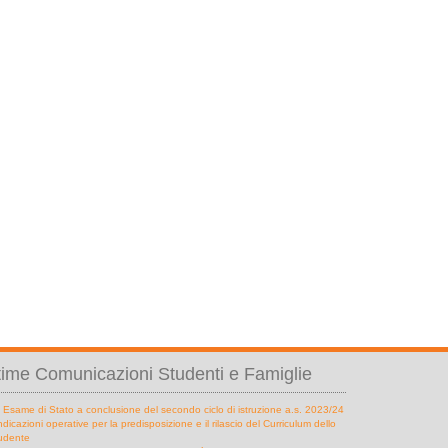
time Comunicazioni Studenti e Famiglie
Esame di Stato a conclusione del secondo ciclo di istruzione a.s. 2023/24
indicazioni operative per la predisposizione e il rilascio del Curriculum dello
udente