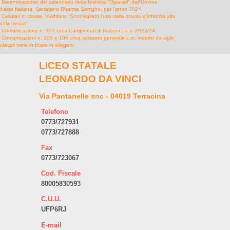
Determinazione del calendario della festività "Dipavali" dell'Unione
duista Italiana, Sanatana Dharma Samgha, per l'anno 2024
Cellulari in classe, Valditara: “Sconsigliato l’uso dalla scuola d’infanzia alla
uola media”
Comunicazione n. 107 circa Campionati di Italiano - a.s. 2023/24
Comunicazioni n. 105 e 106 circa sciopero generale c.m. indetto da sigle
ndacali varie indicate in allegato
LICEO STATALE
LEONARDO DA VINCI
Via Pantanelle snc - 04019 Terracina
Telefono
0773/727931
0773/727888
Fax
0773/723067
Cod. Fiscale
80005830593
C.U.U.
UFP6RJ
E-mail