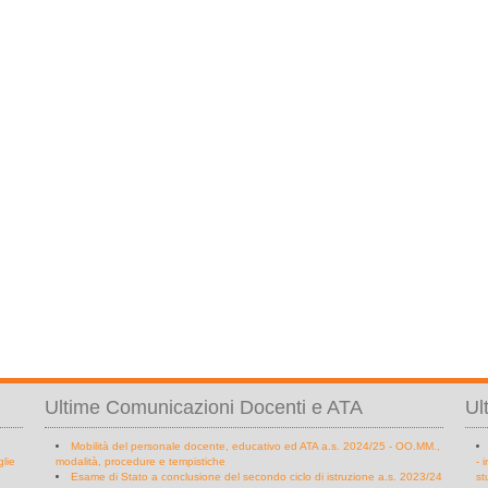
Ultime Comunicazioni Docenti e ATA
Ul
Mobilità del personale docente, educativo ed ATA a.s. 2024/25 - OO.MM.,
glie
modalità, procedure e tempistiche
- 
Esame di Stato a conclusione del secondo ciclo di istruzione a.s. 2023/24
st