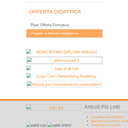
OFFERTA DIDATTICA
Piani Offerta Formativa
Progetti e Attività Integrative
Articoli Più Letti
Area Riservata DOCENTI
Modulistica Studenti e Fami
CabliInFibra Leonardo