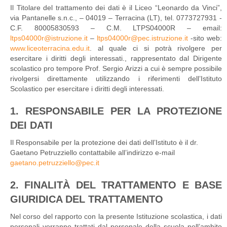
Il Titolare del trattamento dei dati è il Liceo “Leonardo da Vinci”,
via Pantanelle s.n.c., – 04019 – Terracina (LT), tel. 0773727931 -
C.F. 80005830593 – C.M. LTPS04000R – email:
ltps04000r@istruzione.it
–
ltps04000r@pec.istruzione.it
-sito web:
www.liceoterracina.edu.it
. al quale ci si potrà rivolgere per
esercitare i diritti degli interessati., rappresentato dal Dirigente
scolastico pro tempore Prof. Sergio Arizzi a cui è sempre possibile
rivolgersi direttamente utilizzando i riferimenti dell’Istituto
Scolastico per esercitare i diritti degli interessati.
1. RESPONSABILE PER LA PROTEZIONE
DEI DATI
Il Responsabile per la protezione dei dati dell’Istituto è il dr.
Gaetano Petruzziello contattabile all’indirizzo e-mail
gaetano.petruzziello@pec.it
2. FINALITÀ DEL TRATTAMENTO E BASE
GIURIDICA DEL TRATTAMENTO
Nel corso del rapporto con la presente Istituzione scolastica, i dati
personali verranno trattati dal personale della scuola nell’ambito