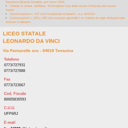
Sanatana Dharma Samgha, per l'anno 2024
Cellulari in classe, Valditara: “Sconsigliato l’uso dalla scuola d’infanzia alla scuola
media”
Comunicazione n. 107 circa Campionati di Italiano - a.s. 2023/24
Comunicazioni n. 105 e 106 circa sciopero generale c.m. indetto da sigle sindacali varie
indicate in allegato
LICEO STATALE
LEONARDO DA VINCI
Via Pantanelle snc - 04019 Terracina
Telefono
0773/727931
0773/727888
Fax
0773/723067
Cod. Fiscale
80005830593
C.U.U.
UFP6RJ
E-mail