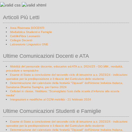
Articoli Più Letti
Area Riservata DOCENTI
Modulistica Studenti e Famiglie
CabliInFibra Leonardo
Collegio Docenti
Laboratorio Linguistico ONE
Ultime Comunicazioni Docenti e ATA
Mobilità del personale docente, educativo ed ATA a.s. 2024/25 - OO.MM., modalità,
procedure e tempistiche
Esame di Stato a conclusione del secondo ciclo di istruzione a.s. 2023/24 - indicazioni
operative per la predisposizione e il rilascio del Curriculum dello studente
Determinazione del calendario della festività "Dipavali" dell'Unione Induista Italiana,
Sanatana Dharma Samgha, per l'anno 2024
Cellulari in classe, Valditara: “Sconsigliato l’uso dalla scuola d’infanzia alla scuola
media”
Integrazioni e modifiche al CCNI mobilità - 21 febbraio 2024
Ultime Comunicazioni Studenti e Famiglie
Esame di Stato a conclusione del secondo ciclo di istruzione a.s. 2023/24 - indicazioni
operative per la predisposizione e il rilascio del Curriculum dello studente
Determinazione del calendario della festività "Dipavali" dell'Unione Induista Italiana,