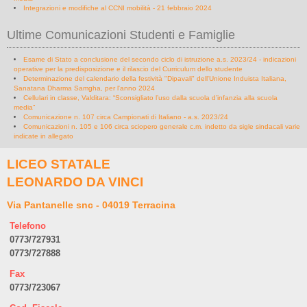
Integrazioni e modifiche al CCNI mobilità - 21 febbraio 2024
Ultime Comunicazioni Studenti e Famiglie
Esame di Stato a conclusione del secondo ciclo di istruzione a.s. 2023/24 - indicazioni
operative per la predisposizione e il rilascio del Curriculum dello studente
Determinazione del calendario della festività "Dipavali" dell'Unione Induista Italiana,
Sanatana Dharma Samgha, per l'anno 2024
Cellulari in classe, Valditara: “Sconsigliato l’uso dalla scuola d’infanzia alla scuola
media”
Comunicazione n. 107 circa Campionati di Italiano - a.s. 2023/24
Comunicazioni n. 105 e 106 circa sciopero generale c.m. indetto da sigle sindacali varie
indicate in allegato
LICEO STATALE
LEONARDO DA VINCI
Via Pantanelle snc - 04019 Terracina
Telefono
0773/727931
0773/727888
Fax
0773/723067