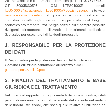
via Pantanelle s.n.c., – 04019 – Terracina (LT), tel. 0773727931 -
C.F. 80005830593 – C.M. LTPS04000R – email:
ltps04000r@istruzione.it
–
ltps04000r@pec.istruzione.it
-sito web:
www.liceoterracina.edu.it
. al quale ci si potrà rivolgere per
esercitare i diritti degli interessati., rappresentato dal Dirigente
scolastico pro tempore Prof. Sergio Arizzi a cui è sempre possibile
rivolgersi direttamente utilizzando i riferimenti dell’Istituto
Scolastico per esercitare i diritti degli interessati.
1. RESPONSABILE PER LA PROTEZIONE
DEI DATI
Il Responsabile per la protezione dei dati dell’Istituto è il dr.
Gaetano Petruzziello contattabile all’indirizzo e-mail
gaetano.petruzziello@pec.it
2. FINALITÀ DEL TRATTAMENTO E BASE
GIURIDICA DEL TRATTAMENTO
Nel corso del rapporto con la presente Istituzione scolastica, i dati
personali verranno trattati dal personale della scuola nell’ambito
delle finalità istituzionali, che sono quelle relative all’istruzione ed