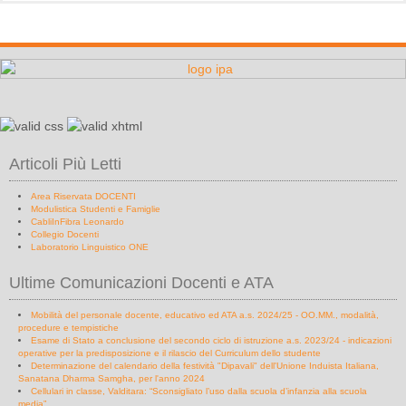
Articoli Più Letti
Area Riservata DOCENTI
Modulistica Studenti e Famiglie
CabliInFibra Leonardo
Collegio Docenti
Laboratorio Linguistico ONE
Ultime Comunicazioni Docenti e ATA
Mobilità del personale docente, educativo ed ATA a.s. 2024/25 - OO.MM., modalità,
procedure e tempistiche
Esame di Stato a conclusione del secondo ciclo di istruzione a.s. 2023/24 - indicazioni
operative per la predisposizione e il rilascio del Curriculum dello studente
Determinazione del calendario della festività "Dipavali" dell'Unione Induista Italiana,
Sanatana Dharma Samgha, per l'anno 2024
Cellulari in classe, Valditara: “Sconsigliato l’uso dalla scuola d’infanzia alla scuola
media”