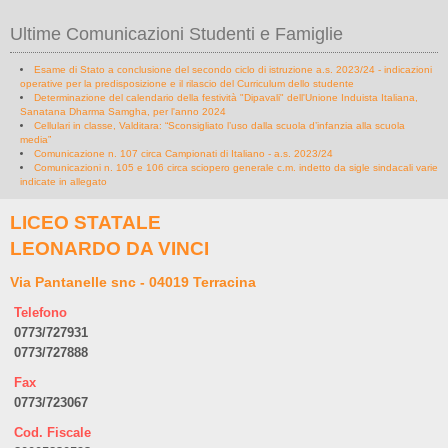
Ultime Comunicazioni Studenti e Famiglie
Esame di Stato a conclusione del secondo ciclo di istruzione a.s. 2023/24 - indicazioni
operative per la predisposizione e il rilascio del Curriculum dello studente
Determinazione del calendario della festività "Dipavali" dell'Unione Induista Italiana,
Sanatana Dharma Samgha, per l'anno 2024
Cellulari in classe, Valditara: “Sconsigliato l’uso dalla scuola d’infanzia alla scuola
media”
Comunicazione n. 107 circa Campionati di Italiano - a.s. 2023/24
Comunicazioni n. 105 e 106 circa sciopero generale c.m. indetto da sigle sindacali varie
indicate in allegato
LICEO STATALE
LEONARDO DA VINCI
Via Pantanelle snc - 04019 Terracina
Telefono
0773/727931
0773/727888
Fax
0773/723067
Cod. Fiscale