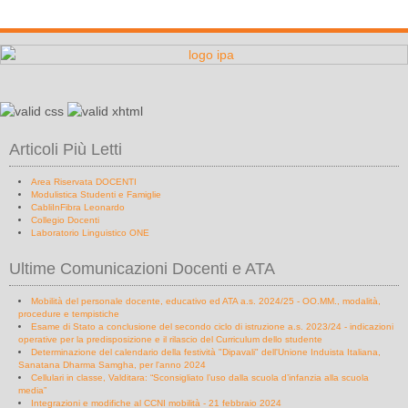
Articoli Più Letti
Area Riservata DOCENTI
Modulistica Studenti e Famiglie
CabliInFibra Leonardo
Collegio Docenti
Laboratorio Linguistico ONE
Ultime Comunicazioni Docenti e ATA
Mobilità del personale docente, educativo ed ATA a.s. 2024/25 - OO.MM., modalità,
procedure e tempistiche
Esame di Stato a conclusione del secondo ciclo di istruzione a.s. 2023/24 - indicazioni
operative per la predisposizione e il rilascio del Curriculum dello studente
Determinazione del calendario della festività "Dipavali" dell'Unione Induista Italiana,
Sanatana Dharma Samgha, per l'anno 2024
Cellulari in classe, Valditara: “Sconsigliato l’uso dalla scuola d’infanzia alla scuola
media”
Integrazioni e modifiche al CCNI mobilità - 21 febbraio 2024