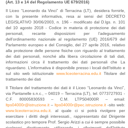
(Art. 13 e 14 del Regolamento UE 679/2016)
Il Liceo “Leonardo da Vinci” di Terracina (LT), desidera fornirle,
con la presente informativa, resa ai sensi del DECRETO
LEGISLATIVO 30/06/2003, n. 196 - modificato dal D.lgs. n. 101
del 10 agosto 2018 - Codice in materia di protezione dei dati
personali, recante disposizioni per l’adeguamento
dell’ordinamento nazionale al regolamento (UE) 2016/679 del
Parlamento europeo e del Consiglio, del 27 aprile 2016, relativo
alla protezione delle persone fisiche con riguardo al trattamento
dei dati personali, nonché alla libera circolazione di tali dati,
informazioni circa il trattamento dei dati personali che La
riguardano. L’informativa è disponibile presso i locali dell’Istituto e
sul sito web istituzionale
www.liceoterracina.edu.it
Titolare del
trattamento dei dati
Il Titolare del trattamento dei dati è il Liceo “Leonardo da Vinci”,
via Pantanelle s.n.c., – 04019 – Terracina (LT), tel. 0773727931 -
C.F. 80005830593 – C.M. LTPS04000R – email:
ltps04000r@istruzione.it
–
ltps04000r@pec.istruzione.it
-sito web:
www.liceoterracina.edu.it
. al quale ci si potrà rivolgere per
esercitare i diritti degli interessati., rappresentato dal Dirigente
scolastico pro tempore Prof. Sergio Arizzi a cui è sempre possibile
rivolgersi direttamente utilizzando i riferimenti dell’Istituto