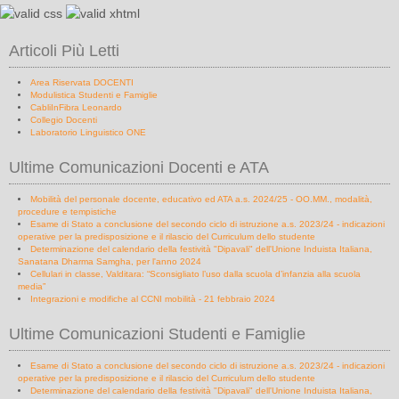
Articoli Più Letti
Area Riservata DOCENTI
Modulistica Studenti e Famiglie
CabliInFibra Leonardo
Collegio Docenti
Laboratorio Linguistico ONE
Ultime Comunicazioni Docenti e ATA
Mobilità del personale docente, educativo ed ATA a.s. 2024/25 - OO.MM., modalità,
procedure e tempistiche
Esame di Stato a conclusione del secondo ciclo di istruzione a.s. 2023/24 - indicazioni
operative per la predisposizione e il rilascio del Curriculum dello studente
Determinazione del calendario della festività "Dipavali" dell'Unione Induista Italiana,
Sanatana Dharma Samgha, per l'anno 2024
Cellulari in classe, Valditara: “Sconsigliato l’uso dalla scuola d’infanzia alla scuola
media”
Integrazioni e modifiche al CCNI mobilità - 21 febbraio 2024
Ultime Comunicazioni Studenti e Famiglie
Esame di Stato a conclusione del secondo ciclo di istruzione a.s. 2023/24 - indicazioni
operative per la predisposizione e il rilascio del Curriculum dello studente
Determinazione del calendario della festività "Dipavali" dell'Unione Induista Italiana,