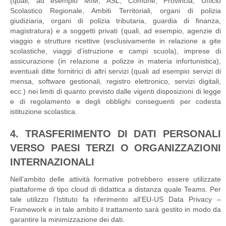
(quali, ad esempio MIM, ASL, Comune, Provincia, Ufficio
Scolastico Regionale, Ambiti Territoriali, organi di polizia
giudiziaria, organi di polizia tributaria, guardia di finanza,
magistratura) e a soggetti privati (quali, ad esempio, agenzie di
viaggio e strutture ricettive (esclusivamente in relazione a gite
scolastiche, viaggi d’istruzione e campi scuola), imprese di
assicurazione (in relazione a polizze in materia infortunistica),
eventuali ditte fornitrici di altri servizi (quali ad esempio servizi di
mensa, software gestionali, registro elettronico, servizi digitali,
ecc.) nei limiti di quanto previsto dalle vigenti disposizioni di legge
e di regolamento e degli obblighi conseguenti per codesta
istituzione scolastica.
4. TRASFERIMENTO DI DATI PERSONALI
VERSO PAESI TERZI O ORGANIZZAZIONI
INTERNAZIONALI
Nell’ambito delle attività formative potrebbero essere utilizzate
piattaforme di tipo cloud di didattica a distanza quale Teams. Per
tale utilizzo l’Istituto fa riferimento all’EU-US Data Privacy –
Framework e in tale ambito il trattamento sarà gestito in modo da
garantire la minimizzazione dei dati.