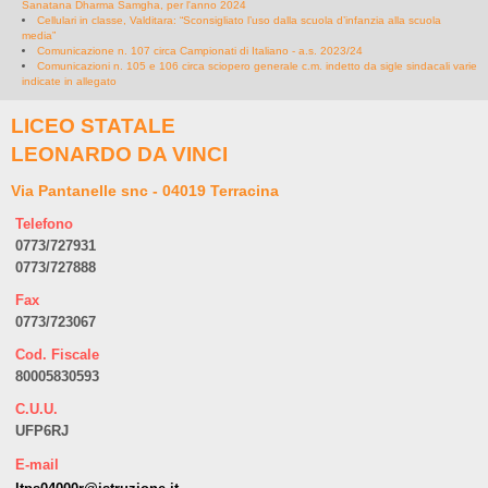
Sanatana Dharma Samgha, per l'anno 2024
Cellulari in classe, Valditara: “Sconsigliato l’uso dalla scuola d’infanzia alla scuola
media”
Comunicazione n. 107 circa Campionati di Italiano - a.s. 2023/24
Comunicazioni n. 105 e 106 circa sciopero generale c.m. indetto da sigle sindacali varie
indicate in allegato
LICEO STATALE
LEONARDO DA VINCI
Via Pantanelle snc - 04019 Terracina
Telefono
0773/727931
0773/727888
Fax
0773/723067
Cod. Fiscale
80005830593
C.U.U.
UFP6RJ
E-mail