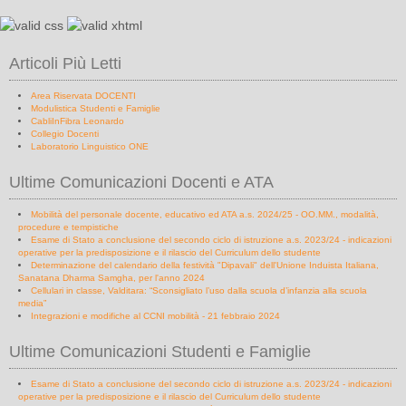
Articoli Più Letti
Area Riservata DOCENTI
Modulistica Studenti e Famiglie
CabliInFibra Leonardo
Collegio Docenti
Laboratorio Linguistico ONE
Ultime Comunicazioni Docenti e ATA
Mobilità del personale docente, educativo ed ATA a.s. 2024/25 - OO.MM., modalità,
procedure e tempistiche
Esame di Stato a conclusione del secondo ciclo di istruzione a.s. 2023/24 - indicazioni
operative per la predisposizione e il rilascio del Curriculum dello studente
Determinazione del calendario della festività "Dipavali" dell'Unione Induista Italiana,
Sanatana Dharma Samgha, per l'anno 2024
Cellulari in classe, Valditara: “Sconsigliato l’uso dalla scuola d’infanzia alla scuola
media”
Integrazioni e modifiche al CCNI mobilità - 21 febbraio 2024
Ultime Comunicazioni Studenti e Famiglie
Esame di Stato a conclusione del secondo ciclo di istruzione a.s. 2023/24 - indicazioni
operative per la predisposizione e il rilascio del Curriculum dello studente