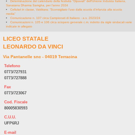
Determinazione del calendario della festività "Dipavali" dell'Unione Induista Italiana,
Sanatana Dharma Samgha, per l'anno 2024
Cellulari in classe, Valditara: “Sconsigliato l’uso dalla scuola d’infanzia alla scuola
media”
Comunicazione n. 107 circa Campionati di Italiano - a.s. 2023/24
Comunicazioni n. 105 e 106 circa sciopero generale c.m. indetto da sigle sindacali varie
indicate in allegato
LICEO STATALE
LEONARDO DA VINCI
Via Pantanelle snc - 04019 Terracina
Telefono
0773/727931
0773/727888
Fax
0773/723067
Cod. Fiscale
80005830593
C.U.U.
UFP6RJ
E-mail