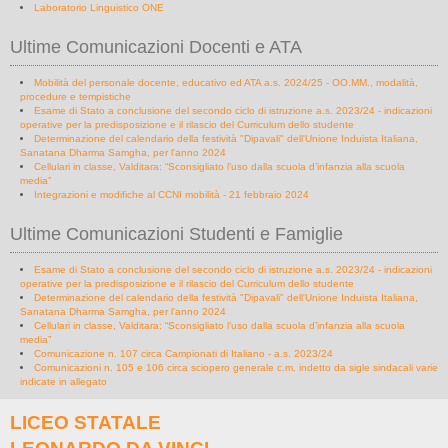
Laboratorio Linguistico ONE
Ultime Comunicazioni Docenti e ATA
Mobilità del personale docente, educativo ed ATA a.s. 2024/25 - OO.MM., modalità,
procedure e tempistiche
Esame di Stato a conclusione del secondo ciclo di istruzione a.s. 2023/24 - indicazioni
operative per la predisposizione e il rilascio del Curriculum dello studente
Determinazione del calendario della festività "Dipavali" dell'Unione Induista Italiana,
Sanatana Dharma Samgha, per l'anno 2024
Cellulari in classe, Valditara: “Sconsigliato l’uso dalla scuola d’infanzia alla scuola
media”
Integrazioni e modifiche al CCNI mobilità - 21 febbraio 2024
Ultime Comunicazioni Studenti e Famiglie
Esame di Stato a conclusione del secondo ciclo di istruzione a.s. 2023/24 - indicazioni
operative per la predisposizione e il rilascio del Curriculum dello studente
Determinazione del calendario della festività "Dipavali" dell'Unione Induista Italiana,
Sanatana Dharma Samgha, per l'anno 2024
Cellulari in classe, Valditara: “Sconsigliato l’uso dalla scuola d’infanzia alla scuola
media”
Comunicazione n. 107 circa Campionati di Italiano - a.s. 2023/24
Comunicazioni n. 105 e 106 circa sciopero generale c.m. indetto da sigle sindacali varie
indicate in allegato
LICEO STATALE