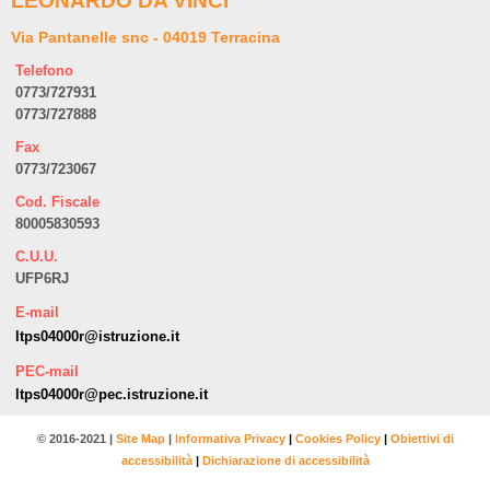
LEONARDO DA VINCI
Via Pantanelle snc - 04019 Terracina
Telefono
0773/727931
0773/727888
Fax
0773/723067
Cod. Fiscale
80005830593
C.U.U.
UFP6RJ
E-mail
ltps04000r@istruzione.it
PEC-mail
ltps04000r@pec.istruzione.it
© 2016-2021 |
Site Map
|
Informativa Privacy
|
Cookies Policy
|
Obiettivi di
accessibilità
|
Dichiarazione di accessibilità