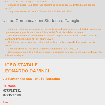
Sanatana Dharma Samgha, per l'anno 2024
Cellulari in classe, Valditara: “Sconsigliato l’uso dalla scuola d’infanzia alla scuola
media”
Integrazioni e modifiche al CCNI mobilità - 21 febbraio 2024
Ultime Comunicazioni Studenti e Famiglie
Esame di Stato a conclusione del secondo ciclo di istruzione a.s. 2023/24 - indicazioni
operative per la predisposizione e il rilascio del Curriculum dello studente
Determinazione del calendario della festività "Dipavali" dell'Unione Induista Italiana,
Sanatana Dharma Samgha, per l'anno 2024
Cellulari in classe, Valditara: “Sconsigliato l’uso dalla scuola d’infanzia alla scuola
media”
Comunicazione n. 107 circa Campionati di Italiano - a.s. 2023/24
Comunicazioni n. 105 e 106 circa sciopero generale c.m. indetto da sigle sindacali varie
indicate in allegato
LICEO STATALE
LEONARDO DA VINCI
Via Pantanelle snc - 04019 Terracina
Telefono
0773/727931
0773/727888
Fax