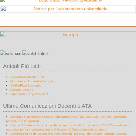
Articoli Più Letti
Area Riservata DOCENTI
Modulistica Studenti e Famiglie
CabliInFibra Leonardo
Collegio Docenti
Laboratorio Linguistico ONE
Ultime Comunicazioni Docenti e ATA
Mobilità del personale docente, educativo ed ATA a.s. 2024/25 - OO.MM., modalità,
procedure e tempistiche
Esame di Stato a conclusione del secondo ciclo di istruzione a.s. 2023/24 - indicazioni
operative per la predisposizione e il rilascio del Curriculum dello studente
Determinazione del calendario della festività "Dipavali" dell'Unione Induista Italiana,