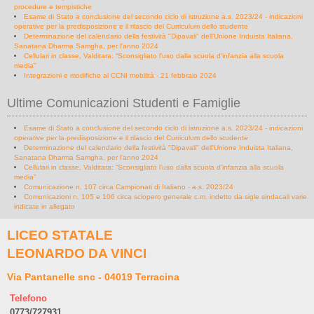
procedure e tempistiche
Esame di Stato a conclusione del secondo ciclo di istruzione a.s. 2023/24 - indicazioni
operative per la predisposizione e il rilascio del Curriculum dello studente
Determinazione del calendario della festività "Dipavali" dell'Unione Induista Italiana,
Sanatana Dharma Samgha, per l'anno 2024
Cellulari in classe, Valditara: “Sconsigliato l’uso dalla scuola d’infanzia alla scuola
media”
Integrazioni e modifiche al CCNI mobilità - 21 febbraio 2024
Ultime Comunicazioni Studenti e Famiglie
Esame di Stato a conclusione del secondo ciclo di istruzione a.s. 2023/24 - indicazioni
operative per la predisposizione e il rilascio del Curriculum dello studente
Determinazione del calendario della festività "Dipavali" dell'Unione Induista Italiana,
Sanatana Dharma Samgha, per l'anno 2024
Cellulari in classe, Valditara: “Sconsigliato l’uso dalla scuola d’infanzia alla scuola
media”
Comunicazione n. 107 circa Campionati di Italiano - a.s. 2023/24
Comunicazioni n. 105 e 106 circa sciopero generale c.m. indetto da sigle sindacali varie
indicate in allegato
LICEO STATALE
LEONARDO DA VINCI
Via Pantanelle snc - 04019 Terracina
Telefono
0773/727931