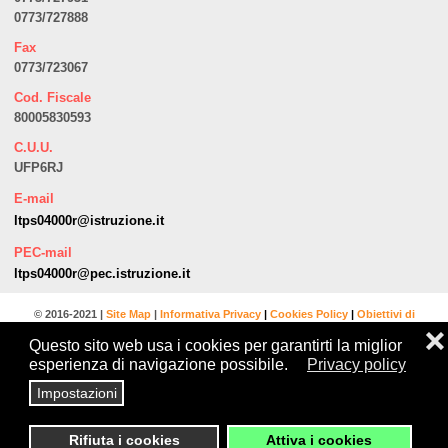
0773/727888
Fax
0773/723067
Cod. Fiscale
80005830593
C.U.U.
UFP6RJ
E-mail
ltps04000r@istruzione.it
PEC-mail
ltps04000r@pec.istruzione.it
© 2016-2021 |
Site Map
|
Informativa Privacy
|
Cookies Policy
|
Obiettivi di
❌
accessibilità
|
Dichiarazione di accessibilità
Questo sito web usa i cookies per garantirti la miglior
esperienza di navigazione possibile.
Privacy policy
Impostazioni
Web site Powered by
Screen
Reader
Rifiuta i cookies
Attiva i cookies